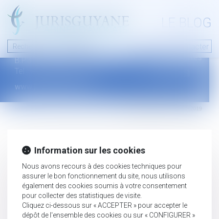
A PROPOS
LE BLOG
Contact
Plan du blog
Nous contacter
46 avenue de la liberté
Mentions légales
B.P.315 - 97327 Cayenne Cedex
Tel : +594 594 29 45 35
www.jurisguyane.com
Septeo Digital & Services © 2019
Information sur les cookies
Nous avons recours à des cookies techniques pour
assurer le bon fonctionnement du site, nous utilisons
également des cookies soumis à votre consentement
pour collecter des statistiques de visite.
Cliquez ci-dessous sur « ACCEPTER » pour accepter le
dépôt de l'ensemble des cookies ou sur « CONFIGURER »