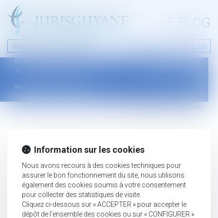
A PROPOS
LE BLOG
Contact
Plan du blog
Nous contacter
46 avenue de la liberté
Mentions légales
B.P.315 - 97327 Cayenne Cedex
Tel : +594 594 29 45 35
www.jurisguyane.com
Septeo Digital & Services © 2019
Information sur les cookies
Nous avons recours à des cookies techniques pour
assurer le bon fonctionnement du site, nous utilisons
également des cookies soumis à votre consentement
pour collecter des statistiques de visite.
Cliquez ci-dessous sur « ACCEPTER » pour accepter le
dépôt de l'ensemble des cookies ou sur « CONFIGURER »