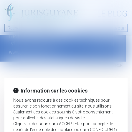
A PROPOS
LE BLOG
Contact
Plan du blog
Nous contacter
46 avenue de la liberté
Mentions légales
B.P.315 - 97327 Cayenne Cedex
Tel : +594 594 29 45 35
www.jurisguyane.com
Septeo Digital & Services © 2019
Information sur les cookies
Nous avons recours à des cookies techniques pour
assurer le bon fonctionnement du site, nous utilisons
également des cookies soumis à votre consentement
pour collecter des statistiques de visite.
Cliquez ci-dessous sur « ACCEPTER » pour accepter le
dépôt de l'ensemble des cookies ou sur « CONFIGURER »