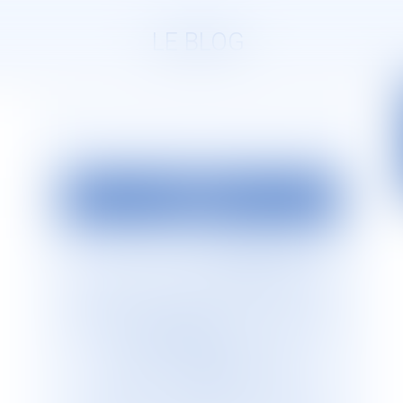
LE BLOG
EDITO
La société d’avocats
JURISGUYANE
est
située en Guyane française. Elle est
dirigée par Monsieur le Bâtonnier Patrick
Lingibé, ancien bâtonnier de Guyane. Le
cabinet
JURISGUYANE
est membre du
Réseau international d’avocats
francophones
GESICA
, réseau de
référence qui regroupe plus de 255