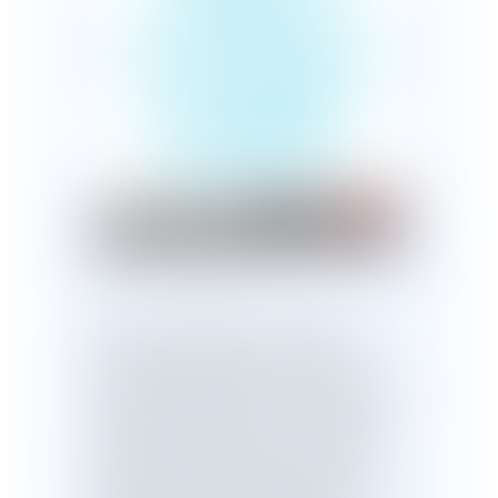
JURIDIQUE
EFFECTIVE POUR
LES FEMMES
VICTIMES DE
VIOLENCES ?
Publié le :
13/11/2019
En France chaque année 220 000
femmes adultes sont victimes de
violences physiques et ou sexuelles de
la part de leur conjoint ou ex conjoint,
concubin ou ex concubin. Ce chiffre
alarmant est renforcé par les chiffres
des homicides au sein du couple de