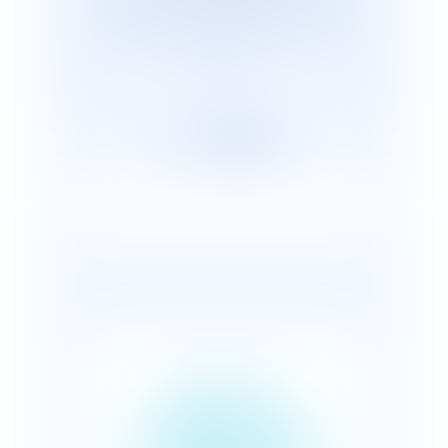
cabinets représentants plus de 2 600
avocats répartis, en France et dans le
monde.
QUELLE
PROTECTION