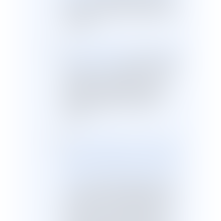
encourues dès lors que les actes
sont commis par le conjoint ou le
concubin ;
la
loi n° 2004-439 du 26 mai 2004
relative au divorce
permet au juge
aux affaires familiales de statuer
en urgence sur l’attribution du
domicile conjugal et de décider
de l’éloignement du conjoint
violent ;
la
loi n° 2006-399 du 4 avril 2006 r
enforçant la prévention et la répre
ssion des violences au sein du co
uple ou commises contre les min
eurs
inclut les partenaires liés par
un pacte civil de solidarité et les
ex-conjoints dans le périmètre de
la circonstance aggravante de