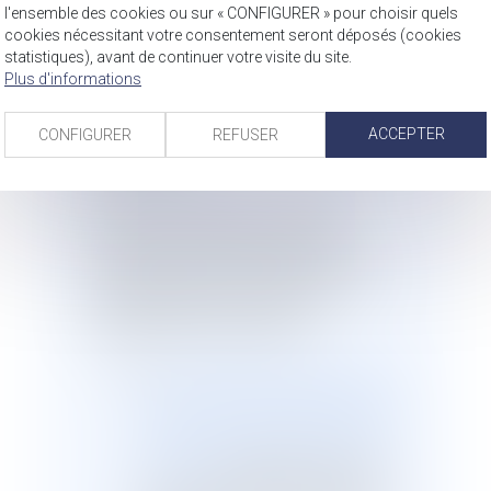
agressions et harcèlements sexuels)
l'ensemble des cookies ou sur « CONFIGURER » pour choisir quels
cookies nécessitant votre consentement seront déposés (cookies
pour 1000 habitants est de 0,7 dans
statistiques), avant de continuer votre visite du site.
l’hexagone, il est 1,3 en Guyane, de 1 à
Plus d'informations
La Réunion et en Polynésie française,
de 0,9 à Mayotte et en Nouvelle-
Calédonie et de 0,8 en Guadeloupe et
ACCEPTER
CONFIGURER
REFUSER
en Martinique.
Depuis 1992, plusieurs lois se sont
succédé afin de lutter contre les
violences au sein du couple, ce qui
révèle le caractère récurrent de cette
problématique et les solutions
apportées au fil des années :
la
loi n° 92-684 du 22 juillet 1992 p
ortant réforme des dispositions d
u code pénal relatives à la répress
ion des crimes et délits contre les
personnes
a aggravé les peines