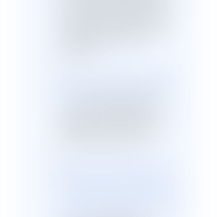
commission des violences. Elle
aggrave également les sanctions
en cas de meurtre, d’agression
sexuelle ou de viol entre
partenaires ;
la
loi n° 2007-297 du 5 mars 2007
relative à la prévention de la délin
quance
étend aux auteurs de
violences commises au sein du
couple ou à l’encontre des
mineurs le suivi socio-judiciaire
avec injonction de soins ;
la
loi n° 2010-769 du 9 juillet 201
0 relative aux violences faites spé
cifiquement aux femmes, aux viol
ences au sein des couples et aux i
ncidences de ces dernières sur le