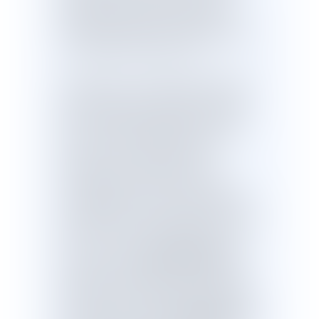
l’année 2018, rendus public par la
Délégation d’aide aux victimes (DAV).
Le bilan s’établit à 149 homicides, dont
121 femmes et 28 hommes.
Par ailleurs, il y a lieu de relever que les
états Insécurité et délinquance établis
par le ministère de la justice en 2018
montre une augmentation du nombre
de viols et des autres agressions
sexuelles, ce incluant les faits
d’harcèlement sexuel, portés à la
connaissance des forces de police et
de gendarmerie. Ainsi, les plaintes pour
des faits de viol sont passés de 16 400
en 2017 à 19 200 en 2018, soit une
croissance annuelle
de plus de 17 %
.
De même, les plaintes pour les autres
agressions sexuelles sont passées de
24 000 en 2017 à 28 900 en 2018, soit
une progression annuelle
de plus de 20