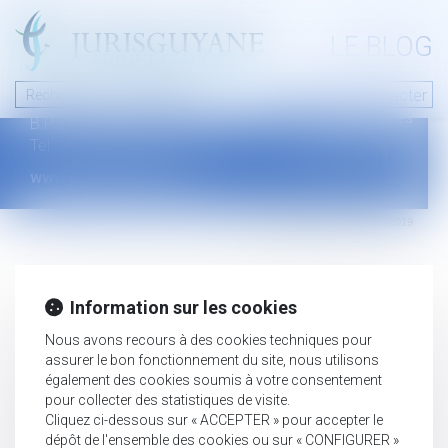
A PROPOS
LE BLOG
Contact
Plan du blog
Nous contacter
46 avenue de la liberté
Mentions légales
B.P.315 - 97327 Cayenne Cedex
Tel : +594 594 29 45 35
www.jurisguyane.com
Septeo Digital & Services © 2019
Information sur les cookies
Nous avons recours à des cookies techniques pour
assurer le bon fonctionnement du site, nous utilisons
également des cookies soumis à votre consentement
pour collecter des statistiques de visite.
Cliquez ci-dessous sur « ACCEPTER » pour accepter le
dépôt de l'ensemble des cookies ou sur « CONFIGURER »