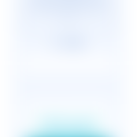
cabinets représentants plus de 2 600
avocats répartis, en France et dans le
monde.
Qualité à agir de
l'emphytéote