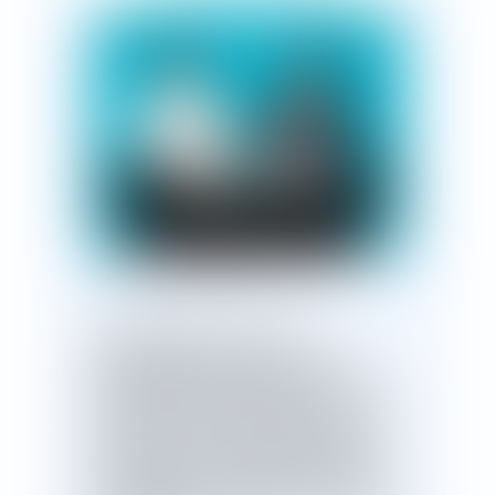
Publié le :
01/10/2024
Sauf stipulation contraire,
l'emphytéose emporte
,
par elle-
même
,
dès l'entrée en jouissance par
l'effet du bail et pendant toute la
durée de celui-ci
,
transfert du bailleur
au preneur des actions en garantie
décennale et en réparation à raison