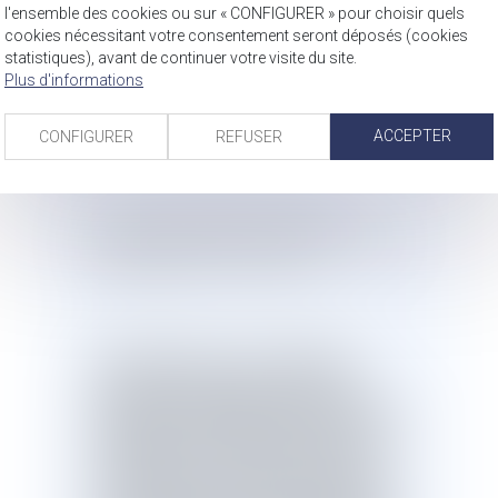
l'ensemble des cookies ou sur « CONFIGURER » pour choisir quels
en ont déduit que le maître d'ouvrage
cookies nécessitant votre consentement seront déposés (cookies
avait, dès la conclusion du bail
statistiques), avant de continuer votre visite du site.
emphytéotique, qualité à agir sur ce
Plus d'informations
fondement, à raison des désordres
affectant ces panneaux.
ACCEPTER
CONFIGURER
REFUSER
La Cour de cassation a validé ce
raisonnement dans un arrêt du 11 juillet
2024 (pourvoi n° 23-12.491).
Elle rappelle que sauf stipulation
contraire
,
le preneur est tenu de
toutes les contributions et charges de
l'héritage et des réparations de toute
nature tant en ce qui concerne les
constructions existant au moment du