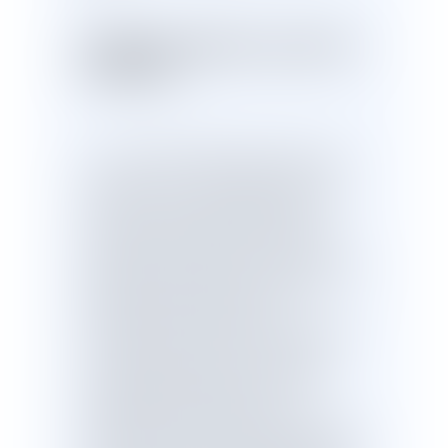
EXTRAIT DE L'ARRET DE LA COUR DE
CASSATION :
' 5. Le bail emphytéotique, régi par les
articles L. 451-1 et suivants du code
rural et de la pêche maritime, est une
convention par laquelle le bailleur
transfère au preneur, pour une durée
supérieure à dix-huit ans et pouvant aller
jusqu'à quatre-vingt-dix-neuf ans, la
charge de l'entretien et de la
valorisation d'un patrimoine immobilier
en conférant à celui-ci un droit réel,
cessible, saisissable et susceptible
d'hypothèque lui permettant
notamment, sauf clause contraire, de
profiter de l'accession pendant la durée