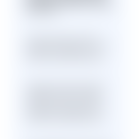
des désordres affectant les ouvrages
donnés à bail
.
Un maître d'ouvrage a confié à un
entrepreneur la fourniture et la pose de
panneaux photovoltaïques sur les
toitures de deux bâtiments agricoles.
Se plaignant de dysfonctionnements
affectant la production d'énergie de
l'installation, le maître d 'ouvrage a,
après expertise, assigné l'assureur de
l'entrepreneur en réparation sur le
fondement de la garantie décennale.