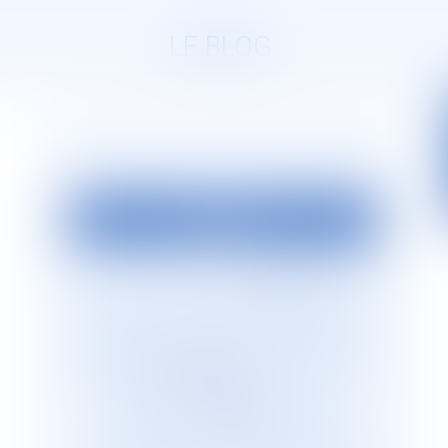
LE BLOG
EDITO
La société d’avocats
JURISGUYANE
est
située en Guyane française. Elle est
dirigée par Monsieur le Bâtonnier Patrick
Lingibé, ancien bâtonnier de Guyane. Le
cabinet
JURISGUYANE
est membre du
Réseau international d’avocats
francophones
GESICA
, réseau de
référence qui regroupe plus de 255