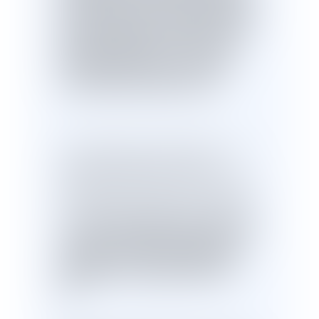
bail que celles qui auront été élevées
en exécution de la convention
,
mais il
n'est pas obligé de reconstruire les
bâtiments détruits par cas fortuit
,
force majeure
,
ou par un vice de
construction antérieur au bail
.
Il en résulte que, compte tenu de son
objet, sauf stipulation contraire,
l'emphytéose emporte, par elle-même,
dès l'entrée en jouissance par l'effet du
bail et pendant toute la durée de celui-
ci,
transfert du bailleur au preneur des
actions en garantie décennale et en
réparation à raison des désordres
affectant les ouvrages donnés à
bail
.