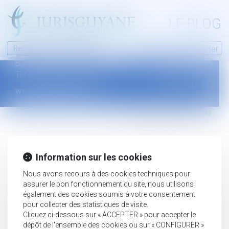
A PROPOS
LE BLOG
Contact
Plan du blog
Nous contacter
46 avenue de la liberté
Mentions légales
B.P.315 - 97327 Cayenne Cedex
Tel : +594 594 29 45 35
www.jurisguyane.com
Septeo Digital & Services © 2019
Information sur les cookies
Nous avons recours à des cookies techniques pour
assurer le bon fonctionnement du site, nous utilisons
également des cookies soumis à votre consentement
pour collecter des statistiques de visite.
Cliquez ci-dessous sur « ACCEPTER » pour accepter le
dépôt de l'ensemble des cookies ou sur « CONFIGURER »