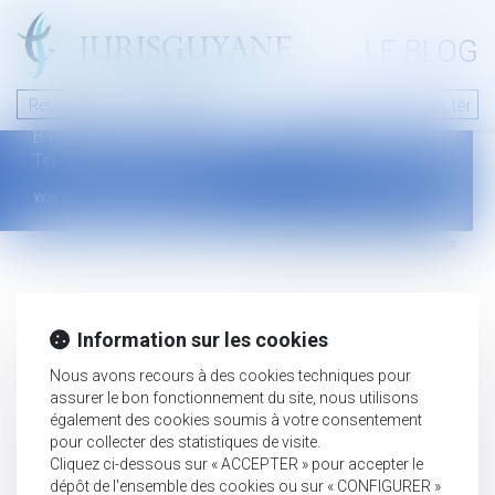
A PROPOS
LE BLOG
Contact
Plan du blog
Nous contacter
46 avenue de la liberté
Mentions légales
B.P.315 - 97327 Cayenne Cedex
Tel : +594 594 29 45 35
www.jurisguyane.com
Septeo Digital & Services © 2019
Information sur les cookies
Nous avons recours à des cookies techniques pour
assurer le bon fonctionnement du site, nous utilisons
également des cookies soumis à votre consentement
pour collecter des statistiques de visite.
Cliquez ci-dessous sur « ACCEPTER » pour accepter le
dépôt de l'ensemble des cookies ou sur « CONFIGURER »