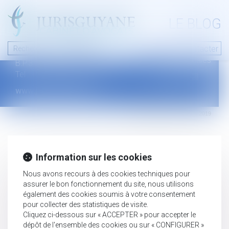
A PROPOS
LE BLOG
Contact
Plan du blog
Nous contacter
46 avenue de la liberté
Mentions légales
B.P.315 - 97327 Cayenne Cedex
Tel : +594 594 29 45 35
www.jurisguyane.com
Septeo Digital & Services © 2019
Information sur les cookies
Nous avons recours à des cookies techniques pour
assurer le bon fonctionnement du site, nous utilisons
également des cookies soumis à votre consentement
pour collecter des statistiques de visite.
Cliquez ci-dessous sur « ACCEPTER » pour accepter le
dépôt de l'ensemble des cookies ou sur « CONFIGURER »