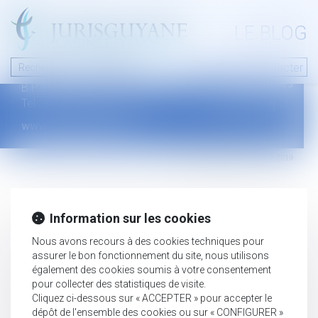
A PROPOS
LE BLOG
Contact
Plan du blog
Nous contacter
46 avenue de la liberté
Mentions légales
B.P.315 - 97327 Cayenne Cedex
Tel : +594 594 29 45 35
www.jurisguyane.com
Septeo Digital & Services © 2019
Information sur les cookies
Nous avons recours à des cookies techniques pour
assurer le bon fonctionnement du site, nous utilisons
également des cookies soumis à votre consentement
pour collecter des statistiques de visite.
Cliquez ci-dessous sur « ACCEPTER » pour accepter le
dépôt de l'ensemble des cookies ou sur « CONFIGURER »