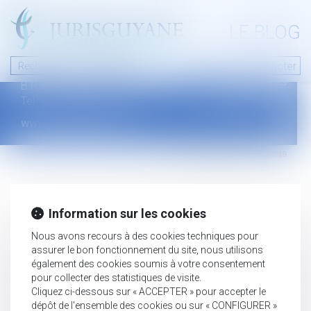
A PROPOS
LE BLOG
Contact
Plan du blog
Nous contacter
46 avenue de la liberté
Mentions légales
B.P.315 - 97327 Cayenne Cedex
Tel : +594 594 29 45 35
www.jurisguyane.com
Septeo Digital & Services © 2019
Information sur les cookies
Nous avons recours à des cookies techniques pour
assurer le bon fonctionnement du site, nous utilisons
également des cookies soumis à votre consentement
pour collecter des statistiques de visite.
Cliquez ci-dessous sur « ACCEPTER » pour accepter le
dépôt de l'ensemble des cookies ou sur « CONFIGURER »