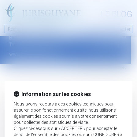
A PROPOS
LE BLOG
Contact
Plan du blog
Nous contacter
46 avenue de la liberté
Mentions légales
B.P.315 - 97327 Cayenne Cedex
Tel : +594 594 29 45 35
www.jurisguyane.com
Septeo Digital & Services © 2019
Information sur les cookies
Nous avons recours à des cookies techniques pour
assurer le bon fonctionnement du site, nous utilisons
également des cookies soumis à votre consentement
pour collecter des statistiques de visite.
Cliquez ci-dessous sur « ACCEPTER » pour accepter le
dépôt de l'ensemble des cookies ou sur « CONFIGURER »