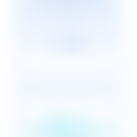
cabinets représentants plus de 2 600
avocats répartis, en France et dans le
monde.
Pollution : le
capitaine d'un navire