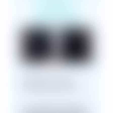
peut être
responsable du
carburant utilisé
Publié le :
27/02/2023
Le capitaine d'un navire est
responsable du carburant utilisé
.
Il est susceptible d'être pénalement