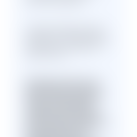
confirmé la condamnation.
La chambre criminelle de la Cour de
cassation, par un arrêt du 6 décembre
2022 (pourvoi n° 21-85.948), a rejeté le
pourvoi formé par la société et le
capitaine du navire.
Elle rappelle, tout d'abord, qu'aux
termes de l'article 121-3 du code
pénal, les personnes physiques qui
n'ont pas causé directement le
dommage, mais qui ont créé ou
contribué à créer la situation qui a
permis la réalisation du dommage ou
qui n'ont pas pris les mesures
permettant de l'éviter, sont