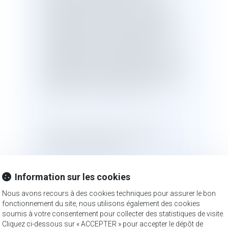
code de l'environnement relatif aux
limitations de la teneur en soufre des
combustibles. Il s'est avéré que le bon
de soutage du combustible utilisé
indiquait une teneur en soufre de 1,75 %
et l'analyse d'un échantillon a révélé une
teneur de 1,68 %, alors qu'elle aurait dû
être inférieure ou égale à 1,50 %.
Un procès-verbal de constatation
d'infraction a été établi.
Information sur les cookies
Le capitaine du navire a été cité devant
Nous avons recours à des cookies techniques pour assurer le bon
le tribunal correctionnel pour pollution
fonctionnement du site, nous utilisons également des cookies
de l'air en raison de l'utilisation, par un
soumis à votre consentement pour collecter des statistiques de visite.
navire en mer territoriale, de
Cliquez ci-dessous sur « ACCEPTER » pour accepter le dépôt de