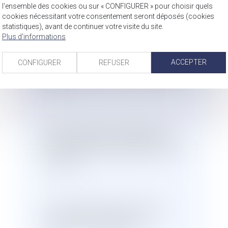
combustible dont la teneur en soufre
l'ensemble des cookies ou sur « CONFIGURER » pour choisir quels
cookies nécessitant votre consentement seront déposés (cookies
est supérieure aux normes autorisées.
statistiques), avant de continuer votre visite du site.
Plus d'informations
La société britannique a été citée, en sa
ACCEPTER
CONFIGURER
REFUSER
qualité de propriétaire et exploitante du
navire.
Le tribunal a déclaré le capitaine du
navire coupable, l'a condamné à une
amende mise à la charge de la société
britannique.
La cour d'appel de Rennes, dans un
arrêt rendu le 6 octobre 2021, a