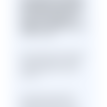
condamné dans le cas de l'utilisation
d'un carburant présentant un taux de
soufre supérieur à celui autorisé
dans les eaux territoriales françaises
,
y compris si la compagnie qui
l'engage lui a donné des informations
erronées à ce sujet
.
Le 29 mars 2018, un centre de sécurité
des navires a effectué un contrôle du
combustible utilisé par un navire de
croisière appartenant à une société
britannique.
Ce contrôle avait notamment pour
objet de vérifier le respect des
prescriptions de l'article L. 218-2 du