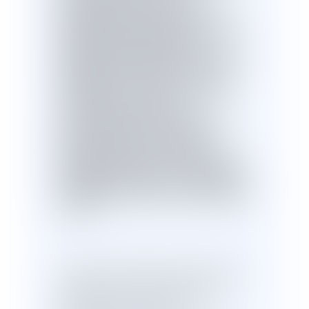
responsables pénalement s'il est
établi qu'elles ont soit violé de façon
manifestement délibérée une
obligation particulière de sécurité ou
de prudence prévue par la loi ou le
règlement, soit commis une faute
caractérisée qui exposait
l'environnement à un risque d'une
particulière gravité qu'elles ne
pouvaient ignorer. En l'espèce, le
capitaine avait admis être informé de
l'obligation d'utiliser un combustible
présentant un taux de soufre inférieur
à 1,5 %
.
Les décisions d'approvisionnement en
carburant sont prises par un service
spécialisé de la compagnie qui