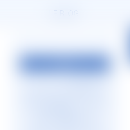
LE BLOG
EDITO
La société d’avocats
JURISGUYANE
est
située en Guyane française. Elle est
dirigée par Monsieur le Bâtonnier Patrick
Lingibé, ancien bâtonnier de Guyane. Le
cabinet
JURISGUYANE
est membre du
Réseau international d’avocats
francophones
GESICA
, réseau de
référence qui regroupe plus de 255