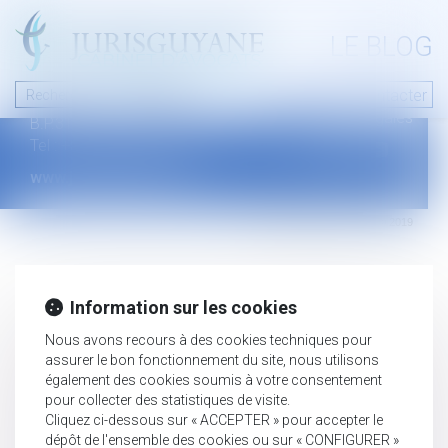
A PROPOS
LE BLOG
Contact
Plan du blog
Nous contacter
46 avenue de la liberté
Mentions légales
B.P.315 - 97327 Cayenne Cedex
Tel : +594 594 29 45 35
www.jurisguyane.com
Septeo Digital & Services © 2019
Information sur les cookies
Nous avons recours à des cookies techniques pour
assurer le bon fonctionnement du site, nous utilisons
également des cookies soumis à votre consentement
pour collecter des statistiques de visite.
Cliquez ci-dessous sur « ACCEPTER » pour accepter le
dépôt de l'ensemble des cookies ou sur « CONFIGURER »