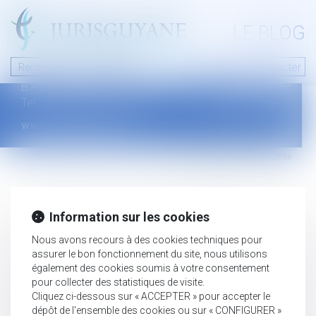
A PROPOS
LE BLOG
Contact
Plan du blog
Nous contacter
46 avenue de la liberté
Mentions légales
B.P.315 - 97327 Cayenne Cedex
Tel : +594 594 29 45 35
www.jurisguyane.com
Septeo Digital & Services © 2019
Information sur les cookies
Nous avons recours à des cookies techniques pour
assurer le bon fonctionnement du site, nous utilisons
également des cookies soumis à votre consentement
pour collecter des statistiques de visite.
Cliquez ci-dessous sur « ACCEPTER » pour accepter le
dépôt de l'ensemble des cookies ou sur « CONFIGURER »