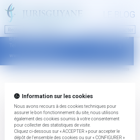
A PROPOS
LE BLOG
Contact
Plan du blog
Nous contacter
46 avenue de la liberté
Mentions légales
B.P.315 - 97327 Cayenne Cedex
Tel : +594 594 29 45 35
www.jurisguyane.com
Septeo Digital & Services © 2019
Information sur les cookies
Nous avons recours à des cookies techniques pour
assurer le bon fonctionnement du site, nous utilisons
également des cookies soumis à votre consentement
pour collecter des statistiques de visite.
Cliquez ci-dessous sur « ACCEPTER » pour accepter le
dépôt de l'ensemble des cookies ou sur « CONFIGURER »