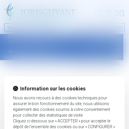
A PROPOS
LE BLOG
Contact
Plan du blog
Nous contacter
46 avenue de la liberté
Mentions légales
B.P.315 - 97327 Cayenne Cedex
Tel : +594 594 29 45 35
www.jurisguyane.com
Septeo Digital & Services © 2019
Information sur les cookies
Nous avons recours à des cookies techniques pour
assurer le bon fonctionnement du site, nous utilisons
également des cookies soumis à votre consentement
pour collecter des statistiques de visite.
Cliquez ci-dessous sur « ACCEPTER » pour accepter le
dépôt de l'ensemble des cookies ou sur « CONFIGURER »