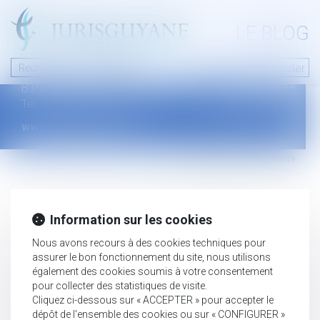
A PROPOS
LE BLOG
Contact
Plan du blog
Nous contacter
46 avenue de la liberté
Mentions légales
B.P.315 - 97327 Cayenne Cedex
Tel : +594 594 29 45 35
www.jurisguyane.com
Septeo Digital & Services © 2019
Information sur les cookies
Nous avons recours à des cookies techniques pour
assurer le bon fonctionnement du site, nous utilisons
également des cookies soumis à votre consentement
pour collecter des statistiques de visite.
Cliquez ci-dessous sur « ACCEPTER » pour accepter le
dépôt de l'ensemble des cookies ou sur « CONFIGURER »