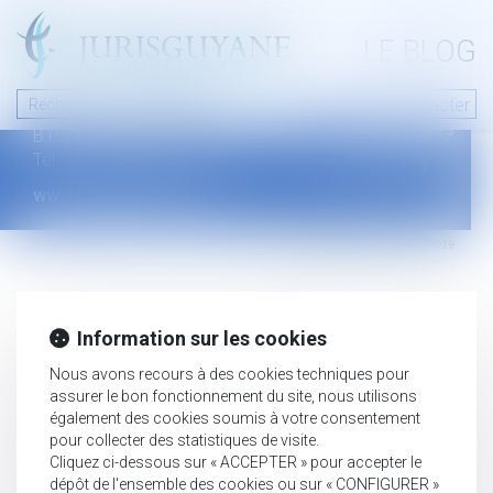
A PROPOS
LE BLOG
Contact
Plan du blog
Nous contacter
46 avenue de la liberté
Mentions légales
B.P.315 - 97327 Cayenne Cedex
Tel : +594 594 29 45 35
www.jurisguyane.com
Septeo Digital & Services © 2019
Information sur les cookies
Nous avons recours à des cookies techniques pour
assurer le bon fonctionnement du site, nous utilisons
également des cookies soumis à votre consentement
pour collecter des statistiques de visite.
Cliquez ci-dessous sur « ACCEPTER » pour accepter le
dépôt de l'ensemble des cookies ou sur « CONFIGURER »