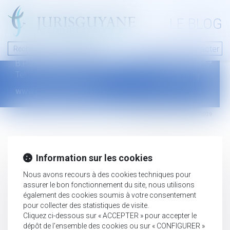
A PROPOS
LE BLOG
Contact
Plan du blog
Nous contacter
46 avenue de la liberté
Mentions légales
B.P.315 - 97327 Cayenne Cedex
Tel : +594 594 29 45 35
www.jurisguyane.com
Septeo Digital & Services © 2019
Information sur les cookies
Nous avons recours à des cookies techniques pour
assurer le bon fonctionnement du site, nous utilisons
également des cookies soumis à votre consentement
pour collecter des statistiques de visite.
Cliquez ci-dessous sur « ACCEPTER » pour accepter le
dépôt de l'ensemble des cookies ou sur « CONFIGURER »