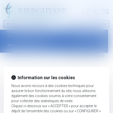
A PROPOS
LE BLOG
Contact
Plan du blog
Nous contacter
46 avenue de la liberté
Mentions légales
B.P.315 - 97327 Cayenne Cedex
Tel : +594 594 29 45 35
www.jurisguyane.com
Septeo Digital & Services © 2019
Information sur les cookies
Nous avons recours à des cookies techniques pour
assurer le bon fonctionnement du site, nous utilisons
également des cookies soumis à votre consentement
pour collecter des statistiques de visite.
Cliquez ci-dessous sur « ACCEPTER » pour accepter le
dépôt de l'ensemble des cookies ou sur « CONFIGURER »