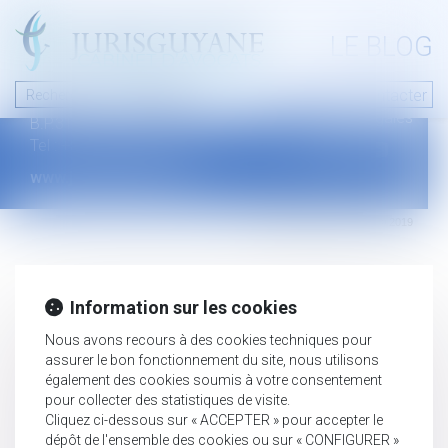
A PROPOS
LE BLOG
Contact
Plan du blog
Nous contacter
46 avenue de la liberté
Mentions légales
B.P.315 - 97327 Cayenne Cedex
Tel : +594 594 29 45 35
www.jurisguyane.com
Septeo Digital & Services © 2019
Information sur les cookies
Nous avons recours à des cookies techniques pour
assurer le bon fonctionnement du site, nous utilisons
également des cookies soumis à votre consentement
pour collecter des statistiques de visite.
Cliquez ci-dessous sur « ACCEPTER » pour accepter le
dépôt de l'ensemble des cookies ou sur « CONFIGURER »