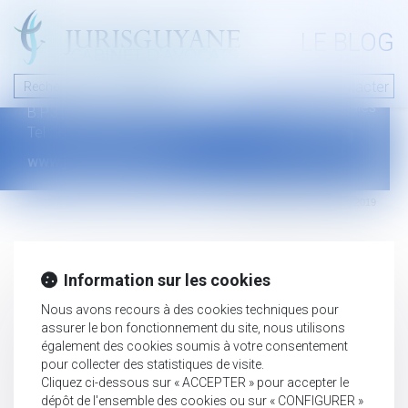
A PROPOS
LE BLOG
Contact
Plan du blog
Nous contacter
46 avenue de la liberté
Mentions légales
B.P.315 - 97327 Cayenne Cedex
Tel : +594 594 29 45 35
www.jurisguyane.com
Septeo Digital & Services © 2019
Information sur les cookies
Nous avons recours à des cookies techniques pour
assurer le bon fonctionnement du site, nous utilisons
également des cookies soumis à votre consentement
pour collecter des statistiques de visite.
Cliquez ci-dessous sur « ACCEPTER » pour accepter le
dépôt de l'ensemble des cookies ou sur « CONFIGURER »