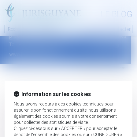
A PROPOS
LE BLOG
Contact
Plan du blog
Nous contacter
46 avenue de la liberté
Mentions légales
B.P.315 - 97327 Cayenne Cedex
Tel : +594 594 29 45 35
www.jurisguyane.com
Septeo Digital & Services © 2019
Information sur les cookies
Nous avons recours à des cookies techniques pour
assurer le bon fonctionnement du site, nous utilisons
également des cookies soumis à votre consentement
pour collecter des statistiques de visite.
Cliquez ci-dessous sur « ACCEPTER » pour accepter le
dépôt de l'ensemble des cookies ou sur « CONFIGURER »