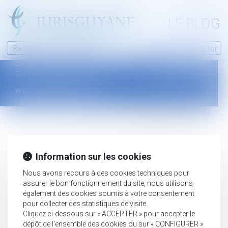
A PROPOS
LE BLOG
Contact
Plan du blog
Nous contacter
46 avenue de la liberté
Mentions légales
B.P.315 - 97327 Cayenne Cedex
Tel : +594 594 29 45 35
www.jurisguyane.com
Septeo Digital & Services © 2019
Information sur les cookies
Nous avons recours à des cookies techniques pour
assurer le bon fonctionnement du site, nous utilisons
également des cookies soumis à votre consentement
pour collecter des statistiques de visite.
Cliquez ci-dessous sur « ACCEPTER » pour accepter le
dépôt de l'ensemble des cookies ou sur « CONFIGURER »