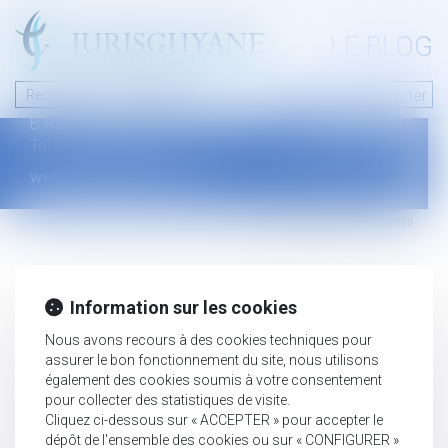
A PROPOS
LE BLOG
Contact
Plan du blog
Nous contacter
46 avenue de la liberté
Mentions légales
B.P.315 - 97327 Cayenne Cedex
Tel : +594 594 29 45 35
www.jurisguyane.com
Septeo Digital & Services © 2019
Information sur les cookies
Nous avons recours à des cookies techniques pour
assurer le bon fonctionnement du site, nous utilisons
également des cookies soumis à votre consentement
pour collecter des statistiques de visite.
Cliquez ci-dessous sur « ACCEPTER » pour accepter le
dépôt de l'ensemble des cookies ou sur « CONFIGURER »