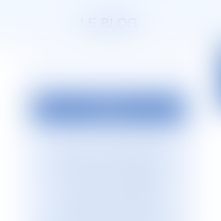
LE BLOG
EDITO
La société d’avocats
JURISGUYANE
est située en Guyane française. Elle est
dirigée par Monsieur le Bâtonnier
Patrick Lingibé, ancien bâtonnier de
Guyane. Le cabinet
JURISGUYANE
est
membre du Réseau international
d’avocats francophones
GESICA
,
réseau de référence qui regroupe plus