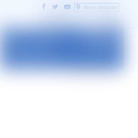
Nous contacter
A PROPOS
Contact
46 avenue de la liberté
Plan du blog
B.P.315 - 97327 Cayenne
Mentions légales
Cedex
Tel : +594 594 29 45 35
www.jurisguyane.com
Septeo Digital & Services © 2019