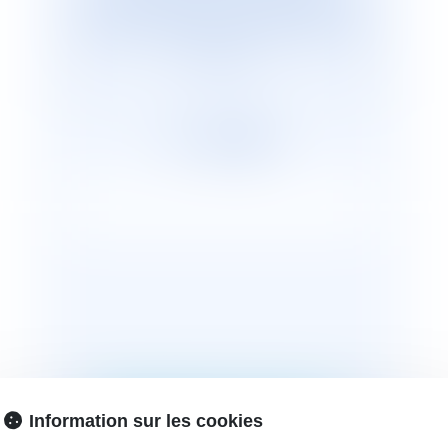
de 255 cabinets représentants plus de 2
600 avocats répartis, en France et dans
le monde.
MONTANTS DE LA
Information sur les cookies
RLS AU 1ER