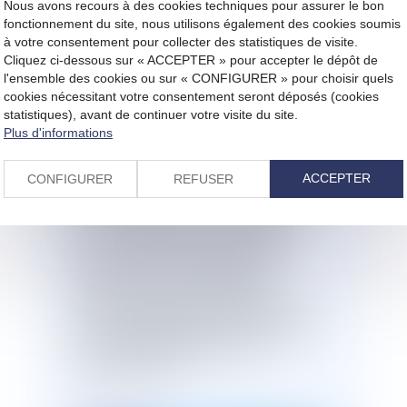
Nous avons recours à des cookies techniques pour assurer le bon
OCTOBRE 2020
fonctionnement du site, nous utilisons également des cookies soumis
à votre consentement pour collecter des statistiques de visite.
Cliquez ci-dessous sur « ACCEPTER » pour accepter le dépôt de
l'ensemble des cookies ou sur « CONFIGURER » pour choisir quels
Publié le :
01/10/2020
cookies nécessitant votre consentement seront déposés (cookies
statistiques), avant de continuer votre visite du site.
Modification des montants de la
Plus d'informations
réduction de loyer de solidarité dus à
compter du 1er octobre 2020.Un arrêté
ACCEPTER
CONFIGURER
REFUSER
du 30 septembre 2020, publié au
Journal officiel du 1er octobre 2020,
fixe les montants de la réduction de
loyer de solidarité (RLS) prévue à
l'article L. 422-1-1 du code de la
construction et de l'habitation.
Le texte s'applique aux réductions de
loyer de solidarité dues à compter du
1er octobre 2020 jusqu'au 31
décembre 2020.