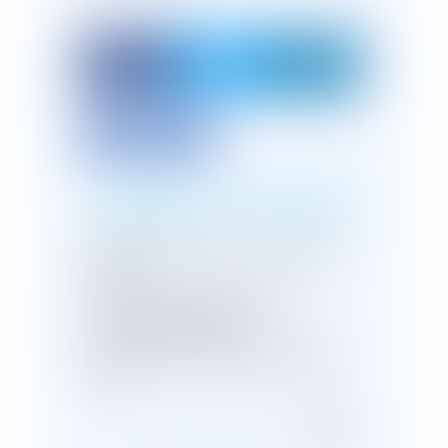
Imprimer l'article
Montants de la RLS au 1er octobre
2020
Intermédiation financière des
pensions alimentaires
Expulsion des squatteurs : dépôt à
l’AN
...
<<
<
281
282
283
284