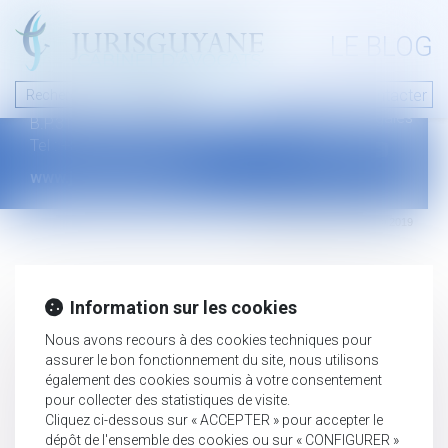
A PROPOS
LE BLOG
Contact
Plan du blog
Nous contacter
46 avenue de la liberté
Mentions légales
B.P.315 - 97327 Cayenne Cedex
Tel : +594 594 29 45 35
www.jurisguyane.com
Septeo Digital & Services © 2019
Information sur les cookies
Nous avons recours à des cookies techniques pour
assurer le bon fonctionnement du site, nous utilisons
également des cookies soumis à votre consentement
pour collecter des statistiques de visite.
Cliquez ci-dessous sur « ACCEPTER » pour accepter le
dépôt de l'ensemble des cookies ou sur « CONFIGURER »