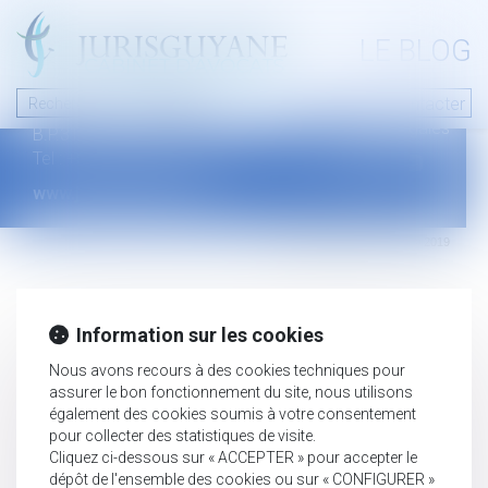
A PROPOS
LE BLOG
Contact
Plan du blog
Nous contacter
46 avenue de la liberté
Mentions légales
B.P.315 - 97327 Cayenne Cedex
Tel : +594 594 29 45 35
www.jurisguyane.com
Septeo Digital & Services © 2019
Information sur les cookies
Nous avons recours à des cookies techniques pour
assurer le bon fonctionnement du site, nous utilisons
également des cookies soumis à votre consentement
pour collecter des statistiques de visite.
Cliquez ci-dessous sur « ACCEPTER » pour accepter le
dépôt de l'ensemble des cookies ou sur « CONFIGURER »