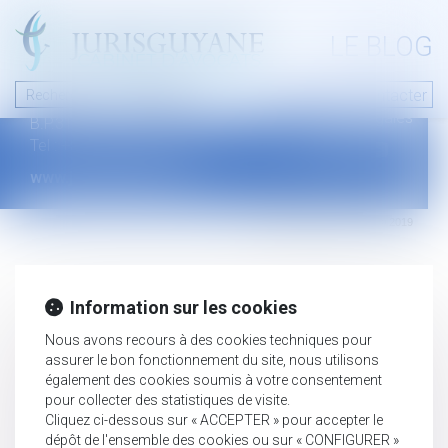
A PROPOS
LE BLOG
Contact
Plan du blog
Nous contacter
46 avenue de la liberté
Mentions légales
B.P.315 - 97327 Cayenne Cedex
Tel : +594 594 29 45 35
www.jurisguyane.com
Septeo Digital & Services © 2019
Information sur les cookies
Nous avons recours à des cookies techniques pour
assurer le bon fonctionnement du site, nous utilisons
également des cookies soumis à votre consentement
pour collecter des statistiques de visite.
Cliquez ci-dessous sur « ACCEPTER » pour accepter le
dépôt de l'ensemble des cookies ou sur « CONFIGURER »