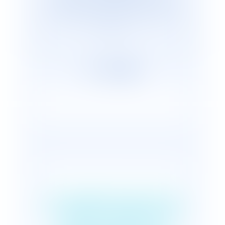
cabinets représentants plus de 2 600
avocats répartis, en France et dans le
monde.
Les apports de la loi
n° 2019-1480 du 28