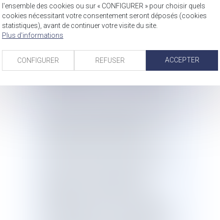
l'ensemble des cookies ou sur « CONFIGURER » pour choisir quels
avoir été victimes de viols et/ou de
cookies nécessitant votre consentement seront déposés (cookies
tentatives de viol sur une année, 9
statistiques), avant de continuer votre visite du site.
victimes sur 10 connaissent leur
Plus d'informations
agresseur et 1 victime sur 10 déclare
avoir déposé plainte et 86 % des
ACCEPTER
CONFIGURER
REFUSER
victimes de violences sexuelles
enregistrées par les services de police
et de gendarmerie sont des femmes.
Ces chiffres impressionnants au niveau
national masquent également des
réalités territoriales différentes. En effet,
à titre d’exemple, ces taux sont
beaucoup plus importants en outre-
mer. Alors que le taux d’enregistrement
des violences sexuelles (viols,
tentatives de viols, agressions et
harcèlements sexuels) pour 1000
habitants était de 0,7 dans l’hexagone
en 2018, il était de 1,3 en Guyane, de 1