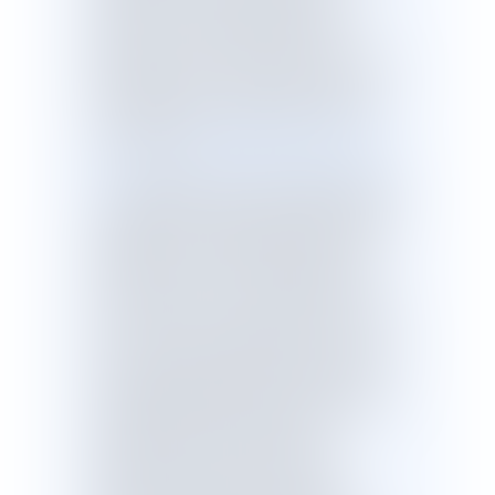
violences au sein de la famille a été
publiée au Journal Officiel du 29
décembre 2019. Ce texte comporte 19
articles que nous nous proposons de
commenter par thématique. Cette loi
résulte d’une
proposition de loi
visant
à agir contre les violences faites aux fem
mes
déposée par M. Aurélien Pradié et
enregistrée au bureau de l’Assemblée le
28 août 2019. Cette proposition a été
adoptée par le Palais Bourdon le 15
octobre 2019 et avec modifications
par le Sénat le 6 novembre 2019. Après
accord des deux assemblées sur un
texte commun établi par la commission
mixte paritaire le 28 novembre 2019,
l’Assemblée Nationale a définitivement
adopté cette proposition le 11
décembre 2019. La rapidité qui a
présidé à l’adoption de ce texte