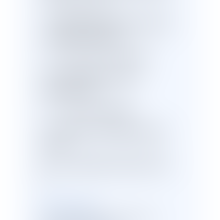
chacune d’un article :
I – L’ordonnance de protection et de
la médiation familiale.
II – Les pensions de réversion
III – Le port du bracelet anti-
rapprochement
IV – L’accès au logement.
V – L’utilisation du téléphone
grave
danger
.
VI – Les dispositions diverses de la
loi.
Patrick Lingibé
Avocat spécialiste en droit public