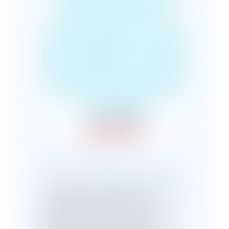
décembre 2019
visant à agir contre
les violences au sein
de la famille : rendre
plus efficace la lutte
contre les violences
conjugales
Publié le :
30/12/2019
La
loi n° 2019-1480 du 28 décembre 20
19
, signée non pas à Paris comme
habituellement mais au fort de
Brégançon en raison des fêtes de fin
d’année, visant à agir contre les