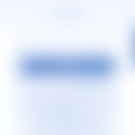
LE BLOG
EDITO
La société d’avocats
JURISGUYANE
est
située en Guyane française. Elle est
dirigée par Monsieur le Bâtonnier Patrick
Lingibé, ancien bâtonnier de Guyane. Le
cabinet
JURISGUYANE
est membre du
Réseau international d’avocats
francophones
GESICA
, réseau de
référence qui regroupe plus de 255