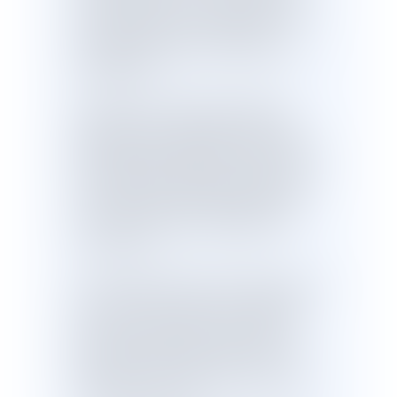
à La Réunion et en Polynésie française,
de 0,9 à Mayotte et en Nouvelle-
Calédonie et de 0,8 en Guadeloupe et
en Martinique.
Au-delà de ces chiffres inquiétants,
l’effervescence législative témoigne
également de l’importance de ce fléau
sociétal puisque par moins de sept lois
sont venues complétées directement
ou indirectement le dispositif de lutte
contre les violences conjugales de
1992 à 2016.
La loi du 28 novembre 2019 améliore et
renforce efficacement le dispositif de
lutte contre les violences conjugales
dans divers domaines. Nous nous
proposons d’aborder cette loi en cinq
thématiques ci-après qui feront l’objet