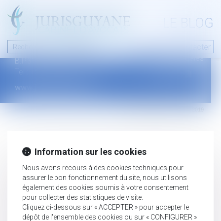
A PROPOS
LE BLOG
Contact
Plan du blog
Nous contacter
46 avenue de la liberté
Mentions légales
B.P.315 - 97327 Cayenne Cedex
Tel : +594 594 29 45 35
www.jurisguyane.com
Septeo Digital & Services © 2019
Information sur les cookies
Nous avons recours à des cookies techniques pour
assurer le bon fonctionnement du site, nous utilisons
également des cookies soumis à votre consentement
pour collecter des statistiques de visite.
Cliquez ci-dessous sur « ACCEPTER » pour accepter le
dépôt de l'ensemble des cookies ou sur « CONFIGURER »