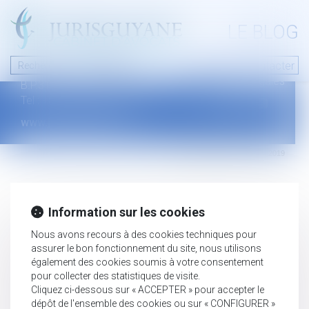
A PROPOS
LE BLOG
Contact
Plan du blog
Nous contacter
46 avenue de la liberté
Mentions légales
B.P.315 - 97327 Cayenne Cedex
Tel : +594 594 29 45 35
www.jurisguyane.com
Septeo Digital & Services © 2019
Information sur les cookies
Nous avons recours à des cookies techniques pour
assurer le bon fonctionnement du site, nous utilisons
également des cookies soumis à votre consentement
pour collecter des statistiques de visite.
Cliquez ci-dessous sur « ACCEPTER » pour accepter le
dépôt de l'ensemble des cookies ou sur « CONFIGURER »