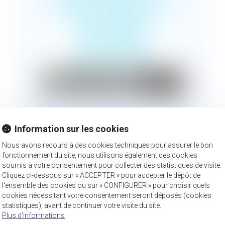
QUELS SONT LES
DROITS DES
VICTIMES
INFECTÉES ?
Publié le :
04/07/2020
Information sur les cookies
En cette période remplie d’inquiétudes d
e toutes sortes où beaucoup s’interrog
Nous avons recours à des cookies techniques pour assurer le bon
e sur les responsabilités concernant les
fonctionnement du site, nous utilisons également des cookies
infections virales, cet article aborde la q
soumis à votre consentement pour collecter des statistiques de visite.
uestion des infections nosocomiales et
Cliquez ci-dessous sur « ACCEPTER » pour accepter le dépôt de
du droit des personnes qui en sont victi
l'ensemble des cookies ou sur « CONFIGURER » pour choisir quels
mes
.
cookies nécessitant votre consentement seront déposés (cookies
statistiques), avant de continuer votre visite du site.
Plus d'informations