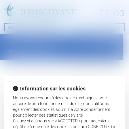
A PROPOS
LE BLOG
Contact
Plan du blog
Nous contacter
46 avenue de la liberté
Mentions légales
B.P.315 - 97327 Cayenne Cedex
Tel : +594 594 29 45 35
www.jurisguyane.com
Septeo Digital & Services © 2019
Information sur les cookies
Nous avons recours à des cookies techniques pour
assurer le bon fonctionnement du site, nous utilisons
également des cookies soumis à votre consentement
pour collecter des statistiques de visite.
Cliquez ci-dessous sur « ACCEPTER » pour accepter le
dépôt de l'ensemble des cookies ou sur « CONFIGURER »