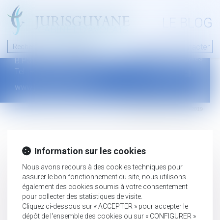
A PROPOS
LE BLOG
Contact
Plan du blog
Nous contacter
46 avenue de la liberté
Mentions légales
B.P.315 - 97327 Cayenne Cedex
Tel : +594 594 29 45 35
www.jurisguyane.com
Septeo Digital & Services © 2019
Information sur les cookies
Nous avons recours à des cookies techniques pour
assurer le bon fonctionnement du site, nous utilisons
également des cookies soumis à votre consentement
pour collecter des statistiques de visite.
Cliquez ci-dessous sur « ACCEPTER » pour accepter le
dépôt de l'ensemble des cookies ou sur « CONFIGURER »