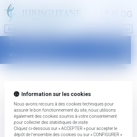
A PROPOS
LE BLOG
Contact
Plan du blog
Nous contacter
46 avenue de la liberté
Mentions légales
B.P.315 - 97327 Cayenne Cedex
Tel : +594 594 29 45 35
www.jurisguyane.com
Septeo Digital & Services © 2019
Information sur les cookies
Nous avons recours à des cookies techniques pour
assurer le bon fonctionnement du site, nous utilisons
également des cookies soumis à votre consentement
pour collecter des statistiques de visite.
Cliquez ci-dessous sur « ACCEPTER » pour accepter le
dépôt de l'ensemble des cookies ou sur « CONFIGURER »