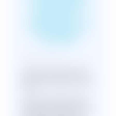
SOCIALE (PLFSS)
POUR 2020 :
ADOPTION À L'AN
EN NOUVELLE
LECTURE
Publié le :
27/11/2019
Le projet de loi de financement de la
sécurité sociale (PLFSS) pour 2020 a
été adopté par les députés en nouvelle
lecture.
Le projet de loi de financement de la
sécurité sociale (PLFSS) pour 2020 a
été présenté au Conseil des ministres