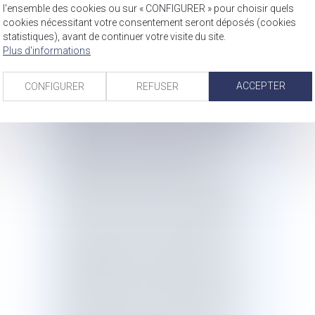
des mesures de simplification et de
l'ensemble des cookies ou sur « CONFIGURER » pour choisir quels
transformation de l’action publique,
cookies nécessitant votre consentement seront déposés (cookies
avec le lancement d’une
statistiques), avant de continuer votre visite du site.
Plus d'informations
expérimentation préfigurant la
"contemporanéisation" du crédit
d’impôt service à la personne et des
ACCEPTER
CONFIGURER
REFUSER
aides sociales versées aux personnes
dépendantes. Il simplifie la déclaration
sociale des indépendants, et lance dans
le champ social l’important chantier
d’unification du recouvrement.
Les comptes de la sécurité sociale
afficheront un déficit de 5,1 milliards
d’euros en 2020, compte tenu d’une
part d’une révision des perspectives de
croissance dans un environnement
international moins porteur et d’une
dégradation plus importante que prévu
du solde de la branche vieillesse, et
d’autre part du choix qui est fait par le