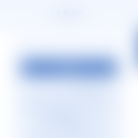
LE BLOG
EDITO
La société d’avocats
JURISGUYANE
est
située en Guyane française. Elle est
dirigée par Monsieur le Bâtonnier Patrick
Lingibé, ancien bâtonnier de Guyane. Le
cabinet
JURISGUYANE
est membre du
Réseau international d’avocats
francophones
GESICA
, réseau de
référence qui regroupe plus de 255