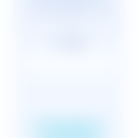
cabinets représentants plus de 2 600
avocats répartis, en France et dans le
monde.
FINANCEMENT DE
LA SÉCURITÉ