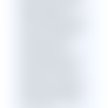
gouvernement en faveur du pouvoir
d’achat, notamment par la baisse des
prélèvements obligatoires et
l'élargissement des droits sociaux.
L’évolution des dépenses de santé sera
de 2,3 % en 2020, correspondant à une
hausse de 4,6 milliards d’euros des
moyens alloués. Le gouvernement
confirme enfin l’objectif de
l’amortissement de la dette de la
sécurité sociale d’ici à 2024.
Ce texte a été adopté le 29 octobre
2019 par l'Assemblée nationale.Le 14
novembre 2019, les sénateurs ont
rejeté le projet de loi, par 281 voix
contre et 0 voix pour. Il l'examinera en
nouvelle lecture les 30 novembre et 1er
décembre 2019.Après passage en
Commission mixte paritaire (CMP), ce
texte a été adopté par les députés le
26 novembre 2019.