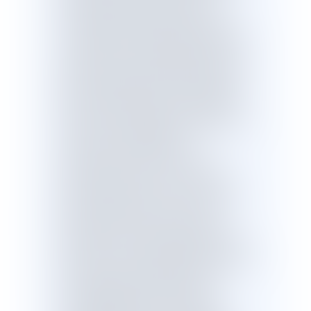
du 9 octobre 2019 et déposé à
l'Assemblée nationale le même jour.
Le PLFSS pour 2020 reconduit la prime
exceptionnelle conditionnée à la mise
en place d'un accord d'intéressement.Il
prévoit la revalorisation des pensions
des plus fragiles.Il renforce l’arsenal de
lutte contre la fraude aux prestations
comme aux cotisations, notamment en
matière de travail détaché.
Le PLFSS pour 2020 renforce
également la prise en compte des
nouveaux risques sociaux, comme la
perte d’autonomie, avec notamment
l’ouverture dès 2020 d’un congé
indemnisé pour les proches aidants.
Pour lutter contre l’assignation sociale à
résidence, le PLFSS pour 2020 renforce
le soutien à la petite enfance et à
l’accompagnement des familles
monoparentales, qui sont les plus