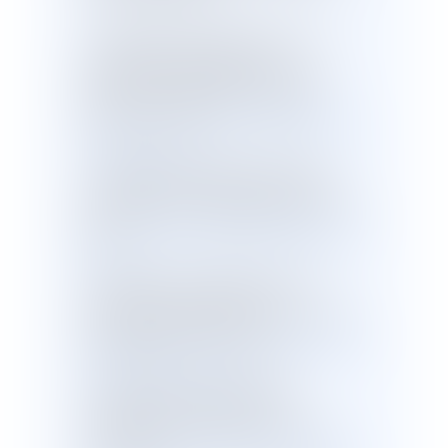
- Projet de loi de financement de la
sécurité sociale, adopté, par
l'Assemblée nationale, en nouvelle
lecture, pour 2020 le 26 novembre
2019, T.A. n° 353 -
http://www.assemble
e-nationale.fr/15/...
- Projet de loi de financement de la
sécurité sociale, rejeté, par le Sénat,
pour 2020, le 14 novembre 2019, T.A. n°
0026 -
http://www.senat.fr/leg/tas19-02
6.html
- Projet de loi de financement de la
sécurité sociale, adopté, par
l'Assemblée nationale, pour 2020 le 29
octobre 2019, T.A. n° 345 -
http://www.a
ssemblee-nationale.fr/15/...
- Compte-rendu du Conseil des
ministres du 9 octobre 2019 -
“Financement de la sécurité sociale