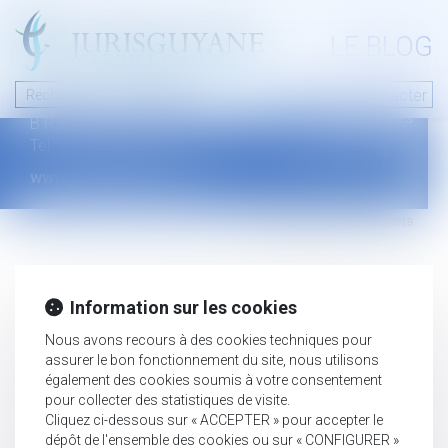
A PROPOS
LE BLOG
Contact
Plan du blog
Nous contacter
46 avenue de la liberté
Mentions légales
B.P.315 - 97327 Cayenne Cedex
Tel : +594 594 29 45 35
www.jurisguyane.com
Septeo Digital & Services © 2019
Information sur les cookies
Nous avons recours à des cookies techniques pour
assurer le bon fonctionnement du site, nous utilisons
également des cookies soumis à votre consentement
pour collecter des statistiques de visite.
Cliquez ci-dessous sur « ACCEPTER » pour accepter le
dépôt de l'ensemble des cookies ou sur « CONFIGURER »