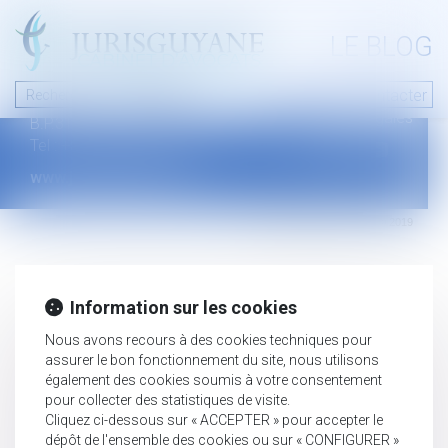
A PROPOS
LE BLOG
Contact
Plan du blog
Nous contacter
46 avenue de la liberté
Mentions légales
B.P.315 - 97327 Cayenne Cedex
Tel : +594 594 29 45 35
www.jurisguyane.com
Septeo Digital & Services © 2019
Information sur les cookies
Nous avons recours à des cookies techniques pour
assurer le bon fonctionnement du site, nous utilisons
également des cookies soumis à votre consentement
pour collecter des statistiques de visite.
Cliquez ci-dessous sur « ACCEPTER » pour accepter le
dépôt de l'ensemble des cookies ou sur « CONFIGURER »