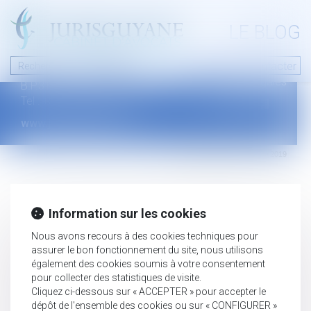
A PROPOS
LE BLOG
Contact
Plan du blog
Nous contacter
46 avenue de la liberté
Mentions légales
B.P.315 - 97327 Cayenne Cedex
Tel : +594 594 29 45 35
www.jurisguyane.com
Septeo Digital & Services © 2019
Information sur les cookies
Nous avons recours à des cookies techniques pour
assurer le bon fonctionnement du site, nous utilisons
également des cookies soumis à votre consentement
pour collecter des statistiques de visite.
Cliquez ci-dessous sur « ACCEPTER » pour accepter le
dépôt de l'ensemble des cookies ou sur « CONFIGURER »