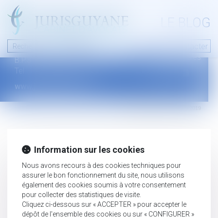
A PROPOS
LE BLOG
Contact
Plan du blog
Nous contacter
46 avenue de la liberté
Mentions légales
B.P.315 - 97327 Cayenne Cedex
Tel : +594 594 29 45 35
www.jurisguyane.com
Septeo Digital & Services © 2019
Information sur les cookies
Nous avons recours à des cookies techniques pour
assurer le bon fonctionnement du site, nous utilisons
également des cookies soumis à votre consentement
pour collecter des statistiques de visite.
Cliquez ci-dessous sur « ACCEPTER » pour accepter le
dépôt de l'ensemble des cookies ou sur « CONFIGURER »