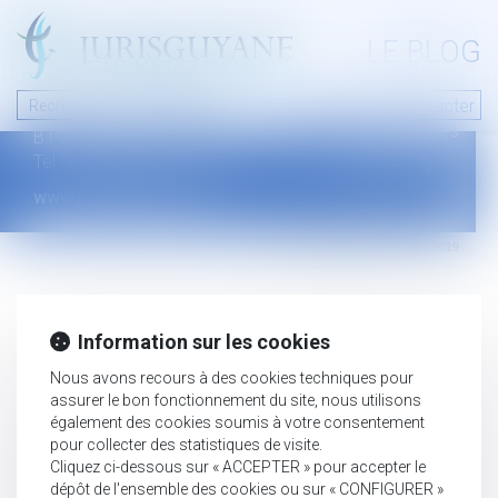
A PROPOS
LE BLOG
Contact
Plan du blog
Nous contacter
46 avenue de la liberté
Mentions légales
B.P.315 - 97327 Cayenne Cedex
Tel : +594 594 29 45 35
www.jurisguyane.com
Septeo Digital & Services © 2019
Information sur les cookies
Nous avons recours à des cookies techniques pour
assurer le bon fonctionnement du site, nous utilisons
également des cookies soumis à votre consentement
pour collecter des statistiques de visite.
Cliquez ci-dessous sur « ACCEPTER » pour accepter le
dépôt de l'ensemble des cookies ou sur « CONFIGURER »