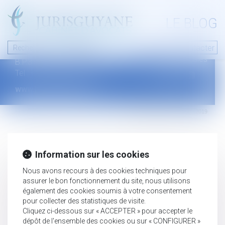
A PROPOS
LE BLOG
Contact
Plan du blog
Nous contacter
46 avenue de la liberté
Mentions légales
B.P.315 - 97327 Cayenne Cedex
Tel : +594 594 29 45 35
www.jurisguyane.com
Septeo Digital & Services © 2019
Information sur les cookies
Nous avons recours à des cookies techniques pour
assurer le bon fonctionnement du site, nous utilisons
également des cookies soumis à votre consentement
pour collecter des statistiques de visite.
Cliquez ci-dessous sur « ACCEPTER » pour accepter le
dépôt de l'ensemble des cookies ou sur « CONFIGURER »