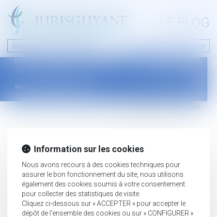
A PROPOS
LE BLOG
Contact
Plan du blog
Nous contacter
46 avenue de la liberté
Mentions légales
B.P.315 - 97327 Cayenne Cedex
Tel : +594 594 29 45 35
www.jurisguyane.com
Septeo Digital & Services © 2019
Information sur les cookies
Nous avons recours à des cookies techniques pour
assurer le bon fonctionnement du site, nous utilisons
également des cookies soumis à votre consentement
pour collecter des statistiques de visite.
Cliquez ci-dessous sur « ACCEPTER » pour accepter le
dépôt de l'ensemble des cookies ou sur « CONFIGURER »