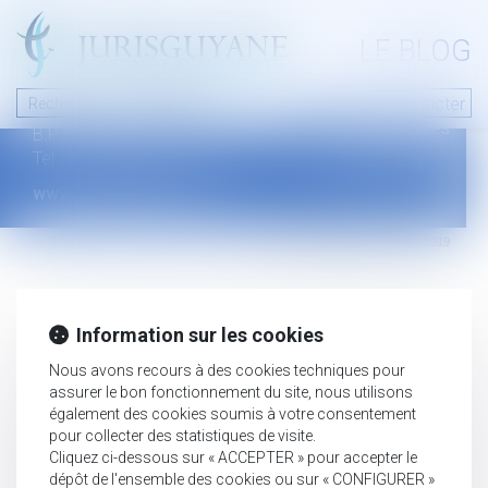
A PROPOS
LE BLOG
Contact
Plan du blog
Nous contacter
46 avenue de la liberté
Mentions légales
B.P.315 - 97327 Cayenne Cedex
Tel : +594 594 29 45 35
www.jurisguyane.com
Septeo Digital & Services © 2019
Information sur les cookies
Nous avons recours à des cookies techniques pour
assurer le bon fonctionnement du site, nous utilisons
également des cookies soumis à votre consentement
pour collecter des statistiques de visite.
Cliquez ci-dessous sur « ACCEPTER » pour accepter le
dépôt de l'ensemble des cookies ou sur « CONFIGURER »