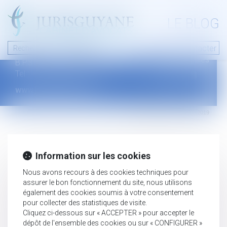
A PROPOS
LE BLOG
Contact
Plan du blog
Nous contacter
46 avenue de la liberté
Mentions légales
B.P.315 - 97327 Cayenne Cedex
Tel : +594 594 29 45 35
www.jurisguyane.com
Septeo Digital & Services © 2019
Information sur les cookies
Nous avons recours à des cookies techniques pour
assurer le bon fonctionnement du site, nous utilisons
également des cookies soumis à votre consentement
pour collecter des statistiques de visite.
Cliquez ci-dessous sur « ACCEPTER » pour accepter le
dépôt de l'ensemble des cookies ou sur « CONFIGURER »