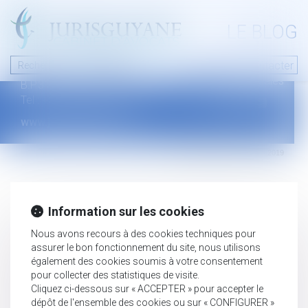
A PROPOS
LE BLOG
Contact
Plan du blog
Nous contacter
46 avenue de la liberté
Mentions légales
B.P.315 - 97327 Cayenne Cedex
Tel : +594 594 29 45 35
www.jurisguyane.com
Septeo Digital & Services © 2019
Information sur les cookies
Nous avons recours à des cookies techniques pour
assurer le bon fonctionnement du site, nous utilisons
également des cookies soumis à votre consentement
pour collecter des statistiques de visite.
Cliquez ci-dessous sur « ACCEPTER » pour accepter le
dépôt de l'ensemble des cookies ou sur « CONFIGURER »