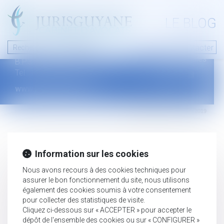
A PROPOS
LE BLOG
Contact
Plan du blog
Nous contacter
46 avenue de la liberté
Mentions légales
B.P.315 - 97327 Cayenne Cedex
Tel : +594 594 29 45 35
www.jurisguyane.com
Septeo Digital & Services © 2019
Information sur les cookies
Nous avons recours à des cookies techniques pour
assurer le bon fonctionnement du site, nous utilisons
également des cookies soumis à votre consentement
pour collecter des statistiques de visite.
Cliquez ci-dessous sur « ACCEPTER » pour accepter le
dépôt de l'ensemble des cookies ou sur « CONFIGURER »