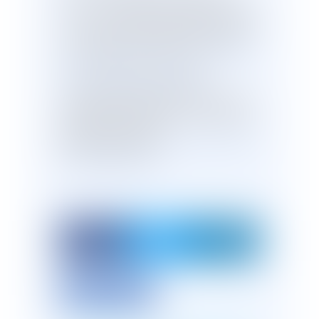
civile, 6 novembre 2019 (pourvoi n° 18-
17.111 - ECLI:FR:CCASS:2019:C100903)
- rejet du pourvoi contre cour d'appel
de Versailles, 23 février 2018 -
https://w
ww.courdecassation.fr/jurisp...
- Loi du 2 juillet 1976 relative à
l'adoption (en allemand) - "Gesetz über
die Annahme als Kind und zur Änderung
anderer Vorschriften
(Adoptionsgesetz)" -
https://www.geset
ze-im-internet.de/ad...
Imprimer l'article