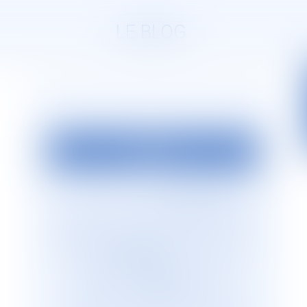
LE BLOG
EDITO
La société d’avocats
JURISGUYANE
est
située en Guyane française. Elle est
dirigée par Monsieur le Bâtonnier Patrick
Lingibé, ancien bâtonnier de Guyane. Le
cabinet
JURISGUYANE
est membre du
Réseau international d’avocats
francophones
GESICA
, réseau de
référence qui regroupe plus de 255