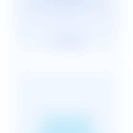
cabinets représentants plus de 2 600
avocats répartis, en France et dans le
monde.
EFFET D’UNE
ADOPTION