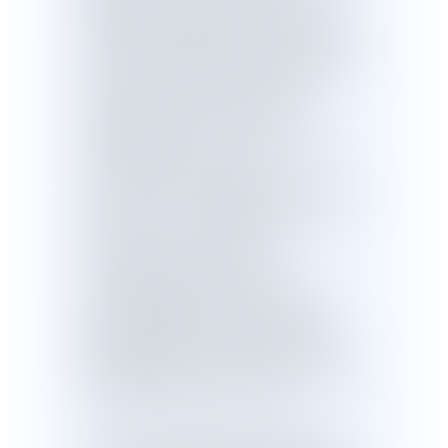
transforme de plein droit en adoption
entraînant la rupture des liens juridiques
avec la famille d’origine.En outre, ils ont
constaté qu’aucune déclaration
s’opposant à cette "conversion" de
l’adoption de Mme X. n’a été
enregistrée, de sorte que sa situation
est régie par la loi nouvelle.
La Cour de cassation rejette le pourvoi
de Mme X., le 6 novembre 2019. Elle
estime que la cour d’appel a
exactement déduit de ces
constatations que, l’ordonnance
d'homologation judiciaire par le juge
allemand produisant en France des
effets identiques à ceux produits en
Allemagne, Mme X. n’avait pas la qualité
d’héritière réservataire de M. Y.
- Cour de cassation, 1ère chambre